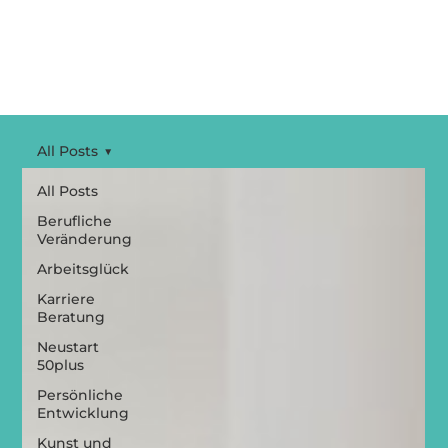
M
Angebote
All Posts
All Posts
Berufliche
Veränderung
Arbeitsglück
Karriere
Beratung
Neustart
50plus
Persönliche
Entwicklung
Kunst und