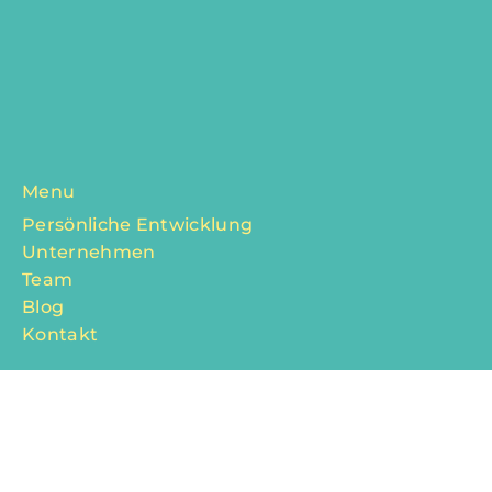
gekommen sind, um diesen Moment mit uns zu teilen
– ob spontan oder von Anfang an dabei. Tinas Art-
Comic-Bilder haben uns in den Jahren 2023 bis 2025
begleitet, mit Geschichten aus dem Leben berühmter
Persönlichkeiten, die uns zeigen: Au
Menu
Persönliche Entwicklung
Unternehmen
Team
Blog
Kontakt
Vernetzt für Entwicklung, Arbeitsglück und
neue Chancen