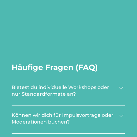
Häufige Fragen (FAQ)
Bietest du individuelle Workshops oder
nur Standardformate an?
Ich arbeite ausschließlich mit individuell
angepassten Formaten. Auch wenn es feste
Können wir dich für Impulsvorträge oder
Themen gibt, werden Inhalte, Beispiele und
Moderationen buchen?
Übungen immer auf eure Kultur, eure
Ja, sehr gerne. Ich halte seit vielen Jahren
aktuellen Herausforderungen und eure Ziele