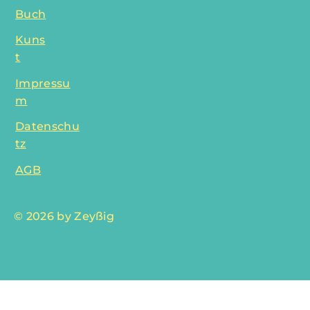
Buch
Kuns
t
Impressu
m
Datenschu
tz
AGB
© 2026 by Zeyßig