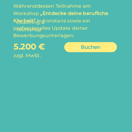
Währenddessen Teilnahme am
Workshop
„Entdecke deine berufliche
Klarheit“
in Konstanz sowie ein
Coaching &
professionelles Update deiner
Workshop
Bewerbungsunterlagen.
5.200 €
Buchen
zzgl. MwSt.