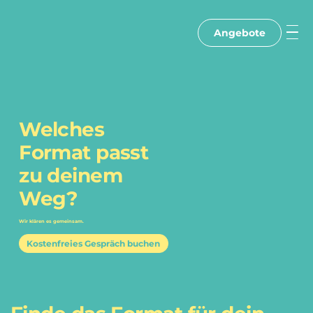
Angebote
Welches
Format passt
zu deinem
Weg?
Wir klären es gemeinsam.
Kostenfreies Gespräch buchen