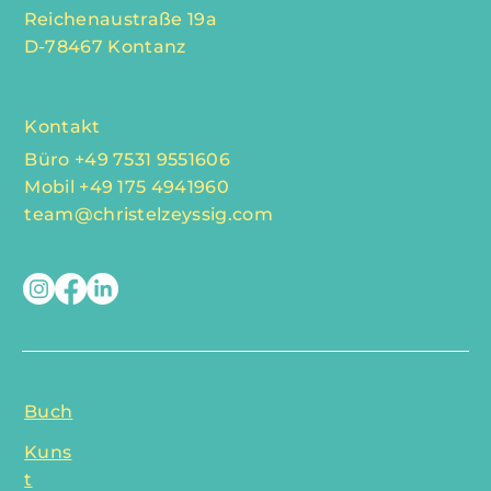
Reichenaustraße 19a
D-78467 Kontanz
Kontakt
Büro +49 7531 9551606
Mobil +49 175 4941960
team@christelzeyssig.com
Buch
Kuns
t