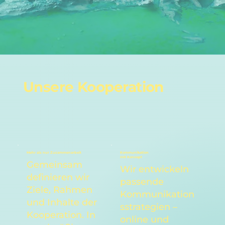
Unsere Kooperation
Mehr als nur Zusammenarbeit
Kommunikation
mit Konzept
Gemeinsam
Wir entwickeln
definieren wir
passende
Ziele, Rahmen
Kommunikation
und Inhalte der
sstrategien –
Kooperation. In
online und