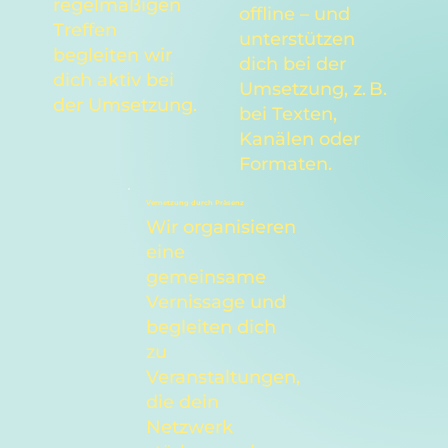
regelmäßigen
offline – und
Treffen
unterstützen
begleiten wir
dich bei der
dich aktiv bei
Umsetzung, z. B.
der Umsetzung.
bei Texten,
Kanälen oder
Formaten.
Vernetzung durch Präsenz
Wir organisieren
eine
gemeinsame
Vernissage und
begleiten dich
zu
Veranstaltungen,
die dein
Netzwerk