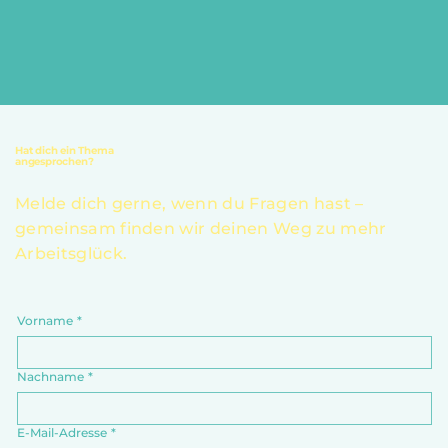
Hat dich ein Thema
angesprochen?
Melde dich gerne, wenn du Fragen hast –
gemeinsam finden wir deinen Weg zu mehr
Arbeitsglück.
Vorname
*
Nachname
*
E-Mail-Adresse
*