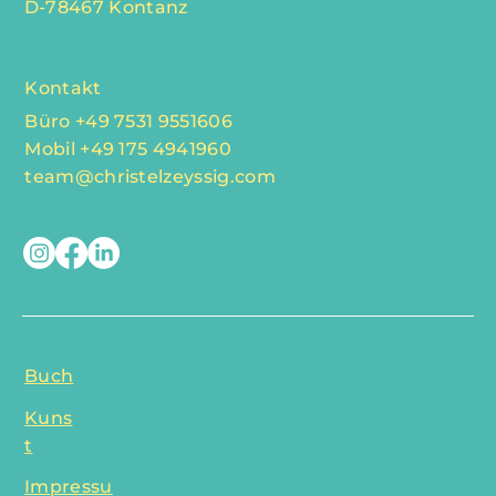
D-78467 Kontanz
Kontakt
Büro +49 7531 9551606
Mobil +49 175 4941960
team@christelzeyssig.com
Buch
Kuns
t
Impressu