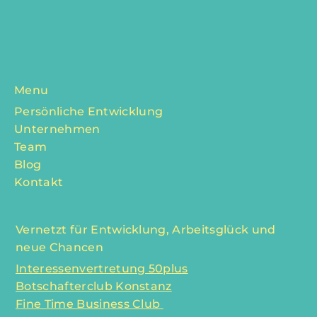
– ob spontan oder von Anfang an dabei. Tinas Art-
Comic-Bilder haben uns in den Jahren 2023 bis 2025
begleitet, mit Geschichten aus dem Leben berühmter
Persönlichkeiten, die uns zeigen: Au
Menu
Persönliche Entwicklung
Unternehmen
Team
Blog
Kontakt
Vernetzt für Entwicklung, Arbeitsglück und
neue Chancen
Interessenvertretung 50plus