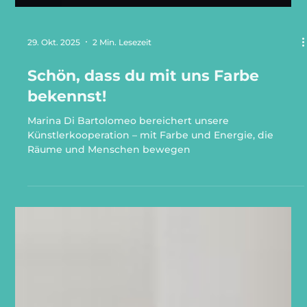
29. Okt. 2025
2 Min. Lesezeit
Schön, dass du mit uns Farbe
bekennst!
Marina Di Bartolomeo bereichert unsere
Künstlerkooperation – mit Farbe und Energie, die
Räume und Menschen bewegen