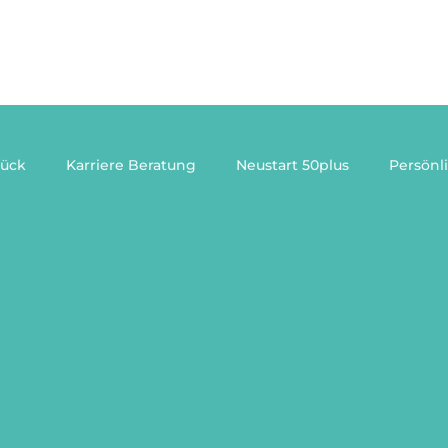
Persönliche Entwicklung
Unternehmen
Team
Blog
Kontakt
lück
Karriere Beratung
Neustart 50plus
Persönl
ing
Burnout Prävention Führung
Coaching für Führu