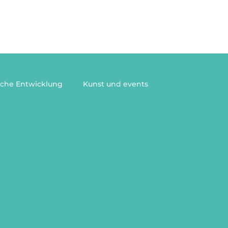
Angebote
iche Entwicklung
Kunst und events
nskräfte
Klarheit im Job