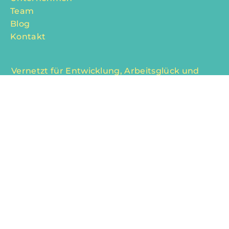
Menu
Persönliche Entwicklung
Unternehmen
Team
Blog
Kontakt
Vernetzt für Entwicklung, Arbeitsglück und
neue Chancen
Interessenvertretung 50plus
Botschafterclub Konstanz
Fine Time Business Club