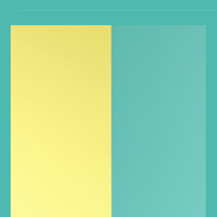
Verbundenheit. Bei strahlendem Wetter und in
entspannter Atmosphäre haben wir nicht nur die
Werke unserer Künstlerin gefeiert, sondern auch die
Menschen, die unsere Räume in den letzten Jahren
mit Leben gefüllt haben. Vielen Dank an alle, die
gekommen sind, um diesen Moment mit uns zu teilen
– ob spontan oder von Anfang an dabei. Tinas Art-
Comic-Bilder haben uns in den Jahren 2023 bis 2025
begleitet, mit Geschichten aus dem Leben berühmter
Persönlichkeiten, die uns zeigen: Au