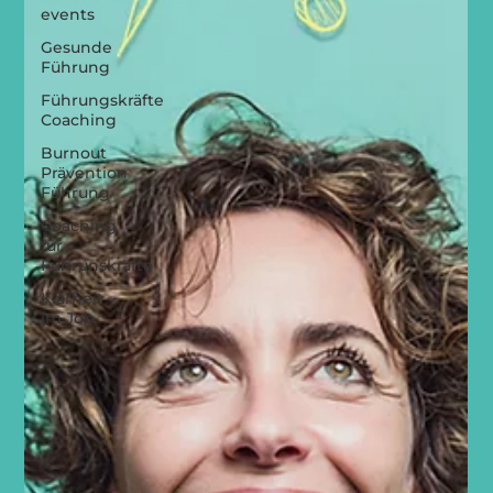
events
Gesunde
Führung
Führungskräfte
Coaching
Burnout
Prävention
Führung
Coaching
für
Führunskräfte
Klarheit
im Job