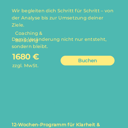
Wir begleiten dich Schritt für Schritt – von
der Analyse bis zur Umsetzung deiner
Ziele.
Coaching &
Damit Veränderung nicht nur entsteht,
Beratung
sondern bleibt.
1680 €
Buchen
zzgl. MwSt.
Bundle:
Begleitprogramm &
Workshop
12-Wochen-Programm für Klarheit &