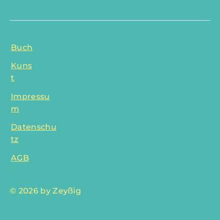
Buch
Kuns
t
Impressu
m
Datenschu
tz
AGB
© 2026 by Zeyßig