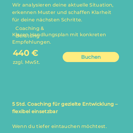
Wir analysieren deine aktuelle Situation,
erkennen Muster und schaffen Klarheit
für deine nächsten Schritte.
Coaching &
Klaren Handlungsplan mit konkreten
Beratung
Empfehlungen.
440 €
Buchen
zzgl. MwSt.
Fokus Package
5 Std. Coaching für gezielte Entwicklung –
flexibel einsetzbar
Wenn du tiefer eintauchen möchtest.