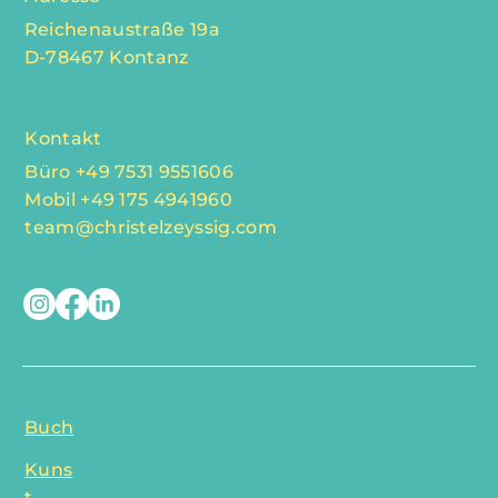
Reichenaustraße 19a
D-78467 Kontanz
Kontakt
Büro +49 7531 9551606
Mobil +49 175 4941960
team@christelzeyssig.com
Buch
Kuns
t