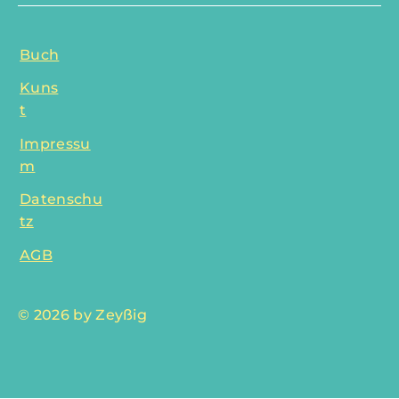
Buch
Kuns
t
Impressu
m
Datenschu
tz
AGB
© 2026 by Zeyßig