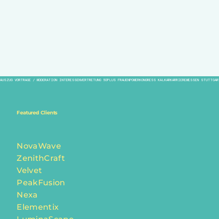
AUSZUG VORTRÄGE / MODERATION INTERESSENVERTRETUNG 50PLUS FRAUENPOWERKONGRESS KALKARKARRIEREMESSEN STUTTGAR
Featured Clients
NovaWave
ZenithCraft
Velvet
PeakFusion
Nexa
Elementix