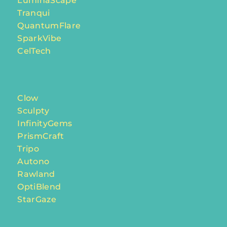
LuminaScape
Tranqui
QuantumFlare
SparkVibe
CelTech
Clow
Sculpty
InfinityGems
PrismCraft
Tripo
Autono
Rawland
OptiBlend
StarGaze