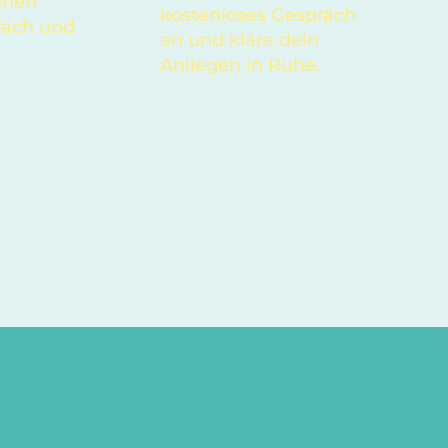
inen
kostenloses Gespräch
fach und
an und kläre dein
Anliegen in Ruhe.