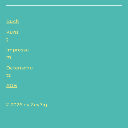
Buch
Kuns
t
Impressu
m
Datenschu
tz
AGB
© 2026 by Zeyßig