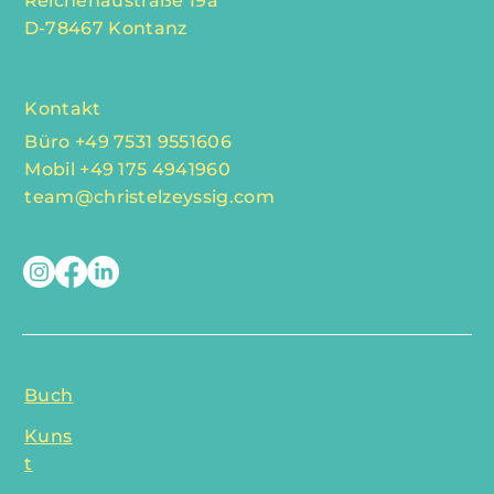
Reichenaustraße 19a
D-78467 Kontanz
Kontakt
Büro +49 7531 9551606
Mobil +49 175 4941960
team@christelzeyssig.com
Buch
Kuns
t