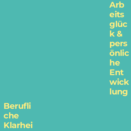
Arb
eits
glüc
k &
pers
önlic
he
Ent
wick
lung
Berufli
che
Klarhei