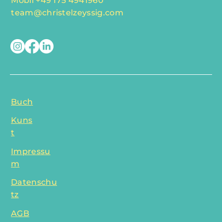
Mobil +49 175 4941960
team@christelzeyssig.com
Buch
Kuns
t
Impressu
m
Datenschu
tz
AGB