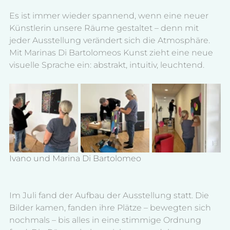
Es ist immer wieder spannend, wenn eine neuer 
Künstlerin unsere Räume gestaltet – denn mit 
jeder Ausstellung verändert sich die Atmosphäre. 
Mit Marinas Di Bartolomeos Kunst zieht eine neue 
visuelle Sprache ein: abstrakt, intuitiv, leuchtend.
Ivano und Marina Di Bartolomeo
Im Juli fand der Aufbau der Ausstellung statt. Die 
Bilder kamen, fanden ihre Plätze – bewegten sich 
nochmals – bis alles in eine stimmige Ordnung 