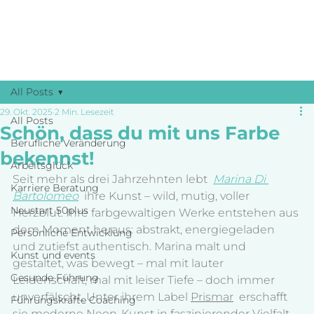
M
Angebote
All Posts
29. Okt. 2025
2 Min. Lesezeit
All Posts
Schön, dass du mit uns Farbe
Berufliche Veränderung
bekennst!
Arbeitsglück
Seit mehr als drei Jahrzehnten lebt
Marina Di 
Karriere Beratung
Bartolomeo
ihre Kunst – wild, mutig, voller 
Neustart 50plus
Herzblut. Ihre farbgewaltigen Werke entstehen aus 
dem Moment heraus: abstrakt, energiegeladen 
Persönliche Entwicklung
und zutiefst authentisch. Marina malt und 
Kunst und events
gestaltet, was bewegt – mal mit lauter 
Gesunde Führung
Leidenschaft, mal mit leiser Tiefe – doch immer 
unverfälscht. Unter ihrem Label 
Prismar
  erschafft 
Führungskräfte Coaching
sie moderne Neon-Kunst in faszinierender Vielfalt – 