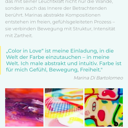
das mit seiner Leuchtkraft nicht nur die Wände, 
sondern auch das Innere der Betrachtenden 
berührt. Marinas abstrakte Kompositionen 
entstehen im freien, gefühlsgeleiteten Prozess – 
sie verbinden Bewegung mit Struktur, Intensität 
mit Zartheit.
„Color in Love“ ist meine Einladung, in die 
Welt der Farbe einzutauchen – in meine 
Welt. Ich male abstrakt und intuitiv. Farbe ist 
für mich Gefühl, Bewegung, Freiheit." 
Marina Di Bartolomeo