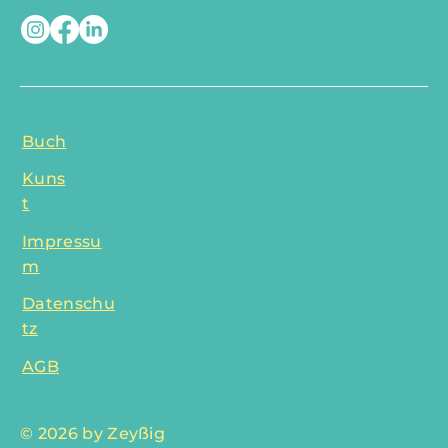
Buch
Kuns
t
Impressu
m
Datenschu
tz
AGB
© 2026 by Zeyßig